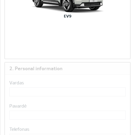
EV9
2. Personal information
Vardas
Pavardė
Telefonas