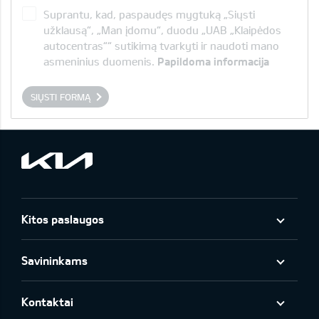
Suprantu, kad, paspaudęs mygtuką „Siųsti
užklausą“, „Man įdomu“, duodu „UAB „Klaipėdos
autocentras““ sutikimą tvarkyti ir naudoti mano
asmeninius duomenis.
Papildoma informacija
SIŲSTI FORMĄ
Kitos paslaugos
Savininkams
Kontaktai