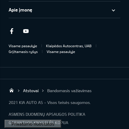
Apie įmonę
Facebook
Youtube
Visame pasaulyje
Klaipėdos Autocentras, UAB
Grįžtamasis ryšys
Visame pasaulyje
Atstovai
Bandomasis važiavimas
Klaipėdos Autocentras
2021 KIA AUTO AS - Visos teisės saugomos.
ASMENS DUOMENŲ APSAUGOS POLITIKA
GARANTIJOS KNYGELĖS KOPIJA