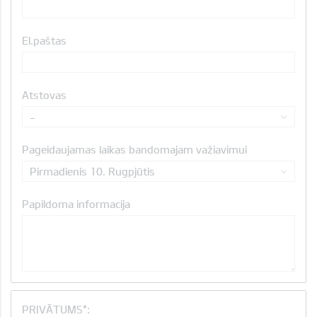
El.paštas
Atstovas
-
Pageidaujamas laikas bandomajam važiavimui
Pirmadienis 10. Rugpjūtis
Papildoma informacija
PRIVĀTUMS*: