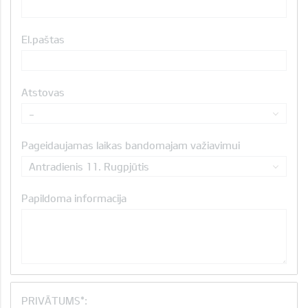
El.paštas
Atstovas
-
Pageidaujamas laikas bandomajam važiavimui
Antradienis 11. Rugpjūtis
Papildoma informacija
PRIVĀTUMS*: