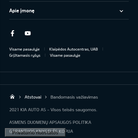
Apie įmonę
Facebook
Youtube
Visame pasaulyje
Klaipėdos Autocentras, UAB
Grįžtamasis ryšys
Visame pasaulyje
Atstovai
Bandomasis važiavimas
Klaipėdos Autocentras
2021 KIA AUTO AS - Visos teisės saugomos.
ASMENS DUOMENŲ APSAUGOS POLITIKA
GARANTIJOS KNYGELĖS KOPIJA