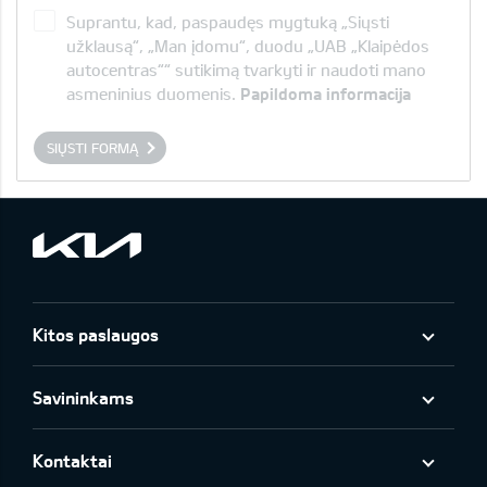
Suprantu, kad, paspaudęs mygtuką „Siųsti
užklausą“, „Man įdomu“, duodu „UAB „Klaipėdos
autocentras““ sutikimą tvarkyti ir naudoti mano
asmeninius duomenis.
Papildoma informacija
SIŲSTI FORMĄ
Kitos paslaugos
Savininkams
Kontaktai