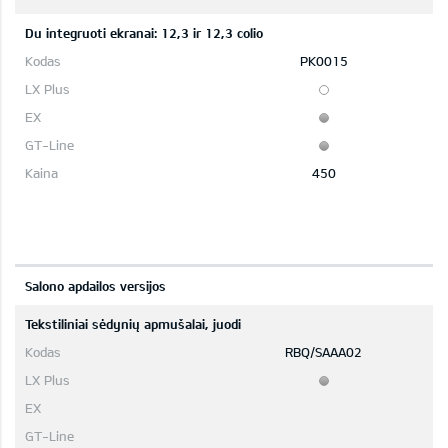
Du integruoti ekranai: 12,3 ir 12,3 colio
PK0015
450
Salono apdailos versijos
Tekstiliniai sėdynių apmušalai, juodi
RBQ/SAAA02