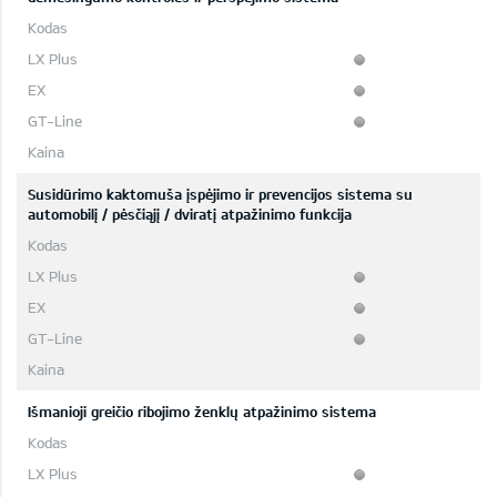
Susidūrimo kaktomuša įspėjimo ir prevencijos sistema su
automobilį / pėsčiąjį / dviratį atpažinimo funkcija
Išmanioji greičio ribojimo ženklų atpažinimo sistema