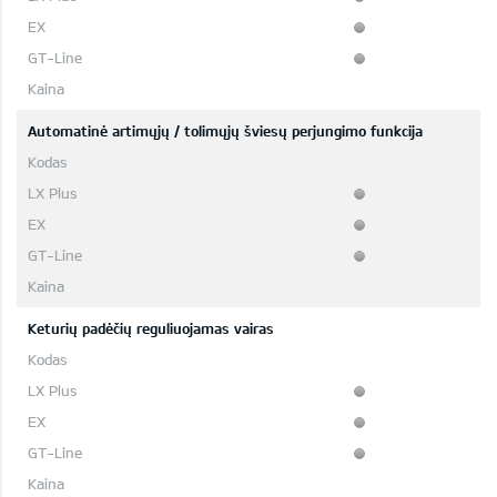
Automatinė artimųjų / tolimųjų šviesų perjungimo funkcija
Keturių padėčių reguliuojamas vairas