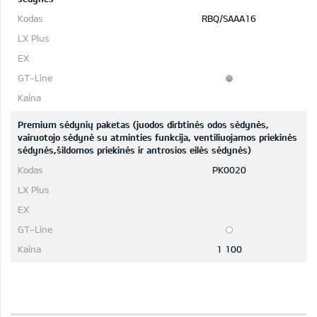
RBQ/SAAA16
Premium sėdynių paketas (juodos dirbtinės odos sėdynės,
vairuotojo sėdynė su atminties funkcija, ventiliuojamos priekinės
sėdynės,šildomos priekinės ir antrosios eilės sėdynės)
PK0020
1 100