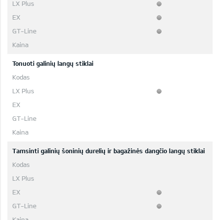
Tonuoti galinių langų stiklai
Tamsinti galinių šoninių durelių ir bagažinės dangčio langų stiklai