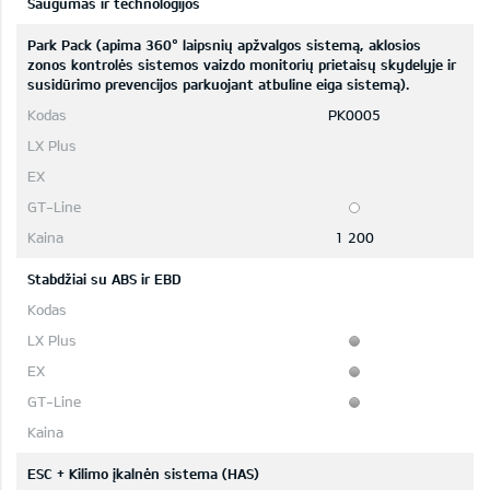
Saugumas ir technologijos
Park Pack (apima 360° laipsnių apžvalgos sistemą, aklosios
zonos kontrolės sistemos vaizdo monitorių prietaisų skydelyje ir
susidūrimo prevencijos parkuojant atbuline eiga sistemą).
PK0005
1 200
Stabdžiai su ABS ir EBD
ESC + Kilimo įkalnėn sistema (HAS)