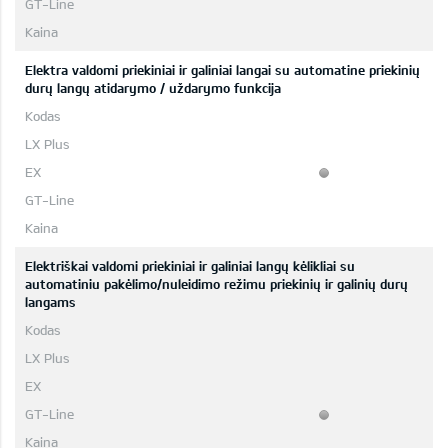
Elektra valdomi priekiniai ir galiniai langai su automatine priekinių
durų langų atidarymo / uždarymo funkcija
Elektriškai valdomi priekiniai ir galiniai langų kėlikliai su
automatiniu pakėlimo/nuleidimo režimu priekinių ir galinių durų
langams