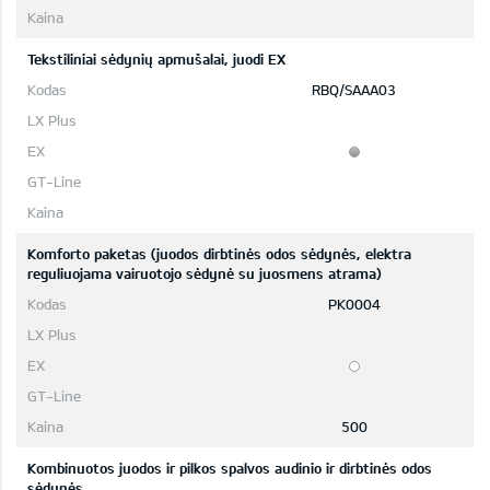
Tekstiliniai sėdynių apmušalai, juodi EX
RBQ/SAAA03
Komforto paketas (juodos dirbtinės odos sėdynės, elektra
reguliuojama vairuotojo sėdynė su juosmens atrama)
PK0004
500
Kombinuotos juodos ir pilkos spalvos audinio ir dirbtinės odos
sėdynės