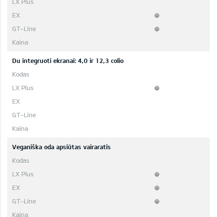
Du integruoti ekranai: 4,0 ir 12,3 colio
Veganiška oda apsiūtas vairaratis