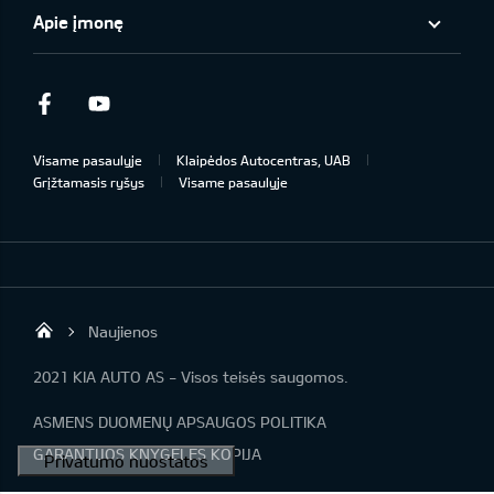
Apie įmonę
Facebook
Youtube
Visame pasaulyje
Klaipėdos Autocentras, UAB
Grįžtamasis ryšys
Visame pasaulyje
Naujienos
Klaipėdos Autocentras
2021 KIA AUTO AS - Visos teisės saugomos.
ASMENS DUOMENŲ APSAUGOS POLITIKA
GARANTIJOS KNYGELĖS KOPIJA