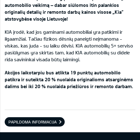
automobilio veikimą – dabar siūlomos itin palankios
originalių detalių ir remonto darbų kainos visose „Kia“
atstovybėse visoje Lietuvoje!
KIA įrodė, kad jos gaminami automobiliai yra patikimi ir
ilgaamžiai. Tačiau fizikos dėsnių paneigti neįmanoma -
viskas, kas juda - su laiku dėvisi. KIA automobilių 5+ serviso
pasiūlymas yra skirtas tam, kad KIA automobilių su didele
rida savininkai visada būtų laimingi.
Akcijos laikotarpiu bus atlikta 19 punktų automobilio
patikra ir suteikta 20 % nuolaida originalioms atsarginėms
dalims bei iki 20 % nuolaida priežiūros ir remonto darbam.
PAPILDOMA INFORMACIJA