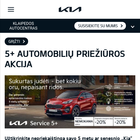
SUSISIEKITE SU MUMIS
GRĮŽTI
5+ AUTOMOBILIŲ PRIEŽIŪROS
AKCIJA
Užtikrinkite nepriekaištingą savo 5 metų ar senesnio „Kia“