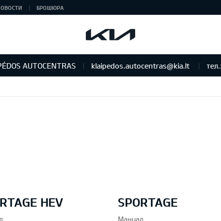
НОВОСТИ
БРОШЮРА
PĖDOS AUTOCENTRAS
klaipedos.autocentras@kia.lt
тел.
RTAGE HEV
SPORTAGE
л
Мануал