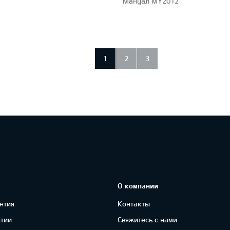
Мануал MY2012
1
2
3
О компании
нтия
Контакты
нтии
Свяжитесь с нами