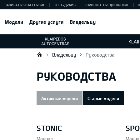
ЗАПИСАТЬСЯ НА СЕРВИС
ТЕСТ-ДРАЙВ
СПРОСИТЕ ПРЕДЛОЖЕНИЕ
Модели
Другие услуги
Владельцу
KLAI
Владельцу
Руководства
UAB „Klaipėdos autocentras“
РУКОВОДСТВА
Активные модели
Старые модели
STONIC
SPO
Мануал
Мануа