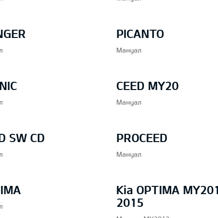
NGER
PICANTO
л
Мануал
NIC
CEED MY20
л
Мануал
D SW CD
PROCEED
л
Мануал
IMA
Kia OPTIMA MY20
2015
л