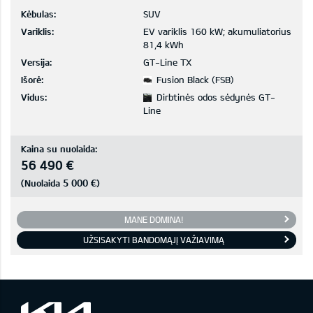
Kėbulas:
SUV
Variklis:
EV variklis 160 kW; akumuliatorius
81,4 kWh
Versija:
GT-Line TX
Išorė:
Fusion Black (FSB)
Vidus:
Dirbtinės odos sėdynės GT-
Line
Kaina su nuolaida:
56 490 €
5 000 €
(Nuolaida
)
MANE DOMINA!
UŽSISAKYTI BANDOMĄJĮ VAŽIAVIMĄ