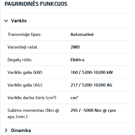
PAGRINDINĖS FUNKCIJOS
Variklis
Transmisija tipas:
Automatinė
Varantieji ratai:
2WD
Degalų rūšis:
Elektra
Variklio galia (kW):
160 / 5200~10200 kW
Variklio galia (AG):
217 / 5200~10200 AG
Variklio darbo tūris (cm³):
cm³
Sukimo momentas (Nm @
295 / ~5000 Nm @ rpm
aps./min.):
Dinamika