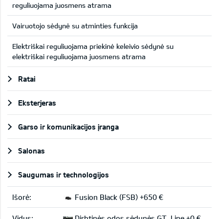
reguliuojama juosmens atrama
Vairuotojo sėdynė su atminties funkcija
Elektriškai reguliuojama priekinė keleivio sėdynė su
elektriškai reguliuojama juosmens atrama
Ratai
Eksterjeras
Garso ir komunikacijos įranga
Salonas
Saugumas ir technologijos
Išorė:
Fusion Black (FSB) +650 €
Vidus:
Dirbtinės odos sėdynės GT-Line +0 €