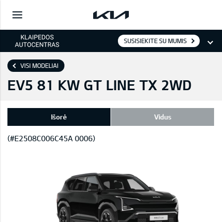
SUSISIEKITE SU MUMIS
VISI MODELIAI
EV5 81 KW GT LINE TX 2WD
Išorė
Vidus
(#E2508C006C45A 0006)