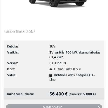
Fusion Black (FSB)
Kėbulas:
SUV
Variklis:
EV variklis 160 kW; akumuliatorius
81,4 kWh
Versija:
GT-Line TX
Išorė:
Fusion Black (FSB)
Vidus:
Dirbtinės odos sėdynės GT-
Line
56 490 €
Kaina su nuolaida:
5 000 €
(Nuolaida
)
MANE DOMINA!