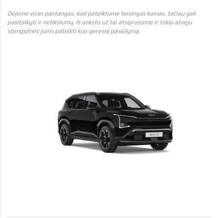
Dėjome visas pastangas, kad pateiktume teisingas kainas, tačiau gali
pasitaikyti ir netikslumų. Iš anksto už tai atsiprašome ir tokiu atveju
stengsimės jums pateikti kuo geresnį pasiūlymą.