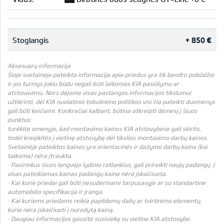
Stoglangis
+ 850 €
Aksesuarų informacija
Šioje svetainėje pateikta informacija apie priedus yra tik bendro pobūdžio
ir jos turinys jokiu būdu negali būti laikomas KIA pasiūlymu ar
atstovavimu. Nors dėjome visas pastangas informacijos tikslumui
užtikrinti, dėl KIA nuolatinio tobulinimo politikos visi čia pateikti duomenys
gali būti keičiami. Konkrečiai kalbant, būtina atkreipti dėmesį į šiuos
punktus:
turėkite omenyje, kad montavimo kainos KIA atstovybėse gali skirtis,
todėl kreipkitės į vietinę atstovybę dėl tikslios montavimo darbų kainos.
Svetainėje pateiktos kainos yra orientacinės ir dažymo darbų kaina (kai
taikoma) nėra įtraukta.
· Pasirinkus šiuos lengvojo lydinio ratlankius, gali prireikti naujų padangų. Į
visas pateikiamas kainas padangų kaina nėra įskaičiuota.
· Kai kurie priedai gali būti nesuderinami tarpusavyje ar su standartine
automobilio specifikacija ir įranga.
· Kai kuriems priedams reikia papildomų dalių ar tvirtinimo elementų,
kurie nėra įskaičiuoti į nurodytą kainą.
· Daugiau informacijos gausite susisiekę su vietine KIA atstovybe.