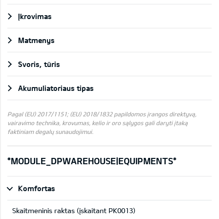
Įkrovimas
Matmenys
Svoris, tūris
Akumuliatoriaus tipas
Pagal (EU) 2017/1151; (EU) 2018/1832 papildomos įrangos direktyvą,
vairavimo technika, krovumas, kelio ir oro sąlygos gali daryti įtaką
faktiniam degalų sunaudojimui.
*MODULE_DPWAREHOUSE|EQUIPMENTS*
Komfortas
Skaitmeninis raktas (įskaitant PK0013)