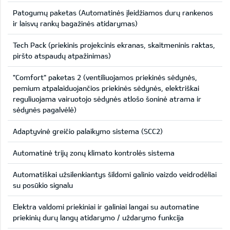
Patogumų paketas (Automatinės įleidžiamos durų rankenos
ir laisvų rankų bagažinės atidarymas)
Tech Pack (priekinis projekcinis ekranas, skaitmeninis raktas,
piršto atspaudų atpažinimas)
"Comfort" paketas 2 (ventiliuojamos priekinės sėdynės,
pemium atpalaiduojančios priekinės sėdynės, elektriškai
reguliuojama vairuotojo sėdynės atlošo šoninė atrama ir
sėdynės pagalvėlė)
Adaptyvinė greičio palaikymo sistema (SCC2)
Automatinė trijų zonų klimato kontrolės sistema
Automatiškai užsilenkiantys šildomi galinio vaizdo veidrodėliai
su posūkio signalu
Elektra valdomi priekiniai ir galiniai langai su automatine
priekinių durų langų atidarymo / uždarymo funkcija