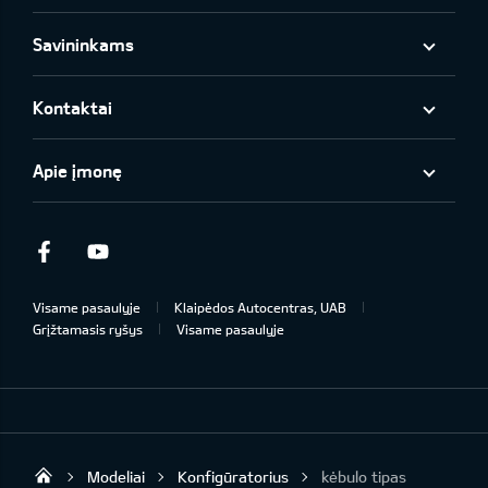
Savininkams
Kontaktai
Apie įmonę
Facebook
Youtube
Visame pasaulyje
Klaipėdos Autocentras, UAB
Grįžtamasis ryšys
Visame pasaulyje
Modeliai
Konfigūratorius
kėbulo tipas
Klaipėdos Autocentras