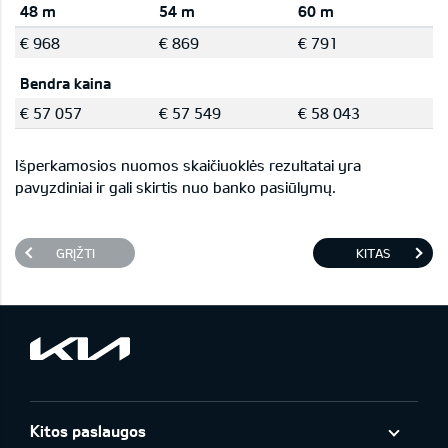
48 m
54 m
60 m
€ 968
€ 869
€ 791
Bendra kaina
€ 57 057
€ 57 549
€ 58 043
Išperkamosios nuomos skaičiuoklės rezultatai yra
pavyzdiniai ir gali skirtis nuo banko pasiūlymų.
GRĮŽTI
KITAS
Kitos paslaugos