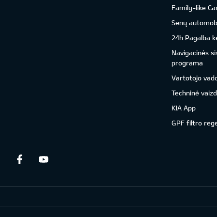
Family-like Ca
Senų automobil
24h Pagalba ke
Navigacinės s
programa
Vartotojo vad
Techninė vaizd
KIA App
GPF filtro reg
Facebook
Youtube