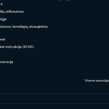
re
ių utilizavimas
lyje
istemos žemėlapių atnaujinimo
ovai
inė instrukcija (KCVG)
eneracija
Visame pasaulyje