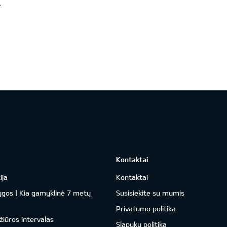
Kontaktai
ija
Kontaktai
ygos | Kia gamyklinė 7 metų
Susisiekite su mumis
Privatumo politika
žiūros intervalas
Slapukų politika