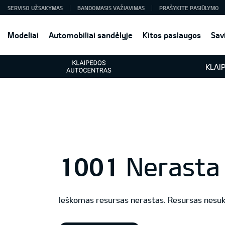
SERVISO UŽSAKYMAS
BANDOMASIS VAŽIAVIMAS
PRAŠYKITE PASIŪLYMO
Modeliai
Automobiliai sandėlyje
Kitos paslaugos
Sav
KLAI
1001
Nerasta
Ieškomas resursas nerastas. Resursas nesu