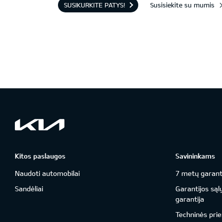
SUSIKURKITE PATYS!
Susisiekite su mumis
Kitos paslaugos
Savininkams
Naudoti automobilai
7 metų garant
Sandėliai
Garantijos sąl
garantija
Techninės prie