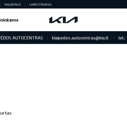
NAUJIENOS
LANKSTINUKAS
ininkams
PĖDOS AUTOCENTRAS
klaipedos.autocentras@kia.lt
tel.:
kurtas