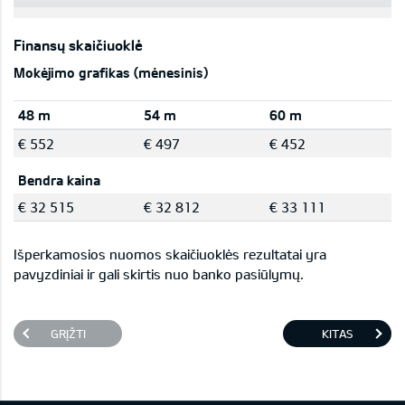
Finansų skaičiuoklė
Mokėjimo grafikas (mėnesinis)
48 m
54 m
60 m
€ 552
€ 497
€ 452
Bendra kaina
€ 32 515
€ 32 812
€ 33 111
Išperkamosios nuomos skaičiuoklės rezultatai yra
pavyzdiniai ir gali skirtis nuo banko pasiūlymų.
GRĮŽTI
KITAS