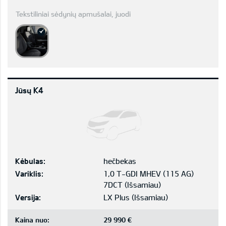
Tekstiliniai sėdynių apmušalai, juodi
Jūsų K4
Kėbulas:
hečbekas
Variklis:
1,0 T-GDI MHEV (115 AG)
7DCT
(
Išsamiau
)
Versija:
LX Plus
(
Išsamiau
)
Kaina nuo:
29 990 €