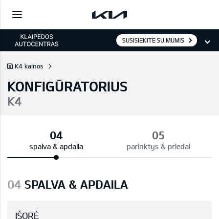
SUSISIEKITE SU MUMIS
K4 kainos
KONFIGŪRATORIUS
K4
spalva & apdaila
parinktys & priedai
04
SPALVA & APDAILA
IŠORĖ