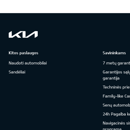
Kitos paslaugos
Savininkams
Naudoti automobilai
7 metų garant
Sandėliai
Garantijos sąl
garantija
Techninės prie
Family-like Ca
Senų automobil
24h Pagalba ke
Navigacinės s
programa