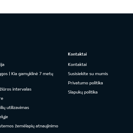
Kontaktai
ija
Kontaktai
ygos | Kia gamyklinė 7 metų
Susisiekite su mumis
Privatumo politika
žiūros intervalas
Slapukų politika
re
ių utilizavimas
lyje
istemos žemėlapių atnaujinimo