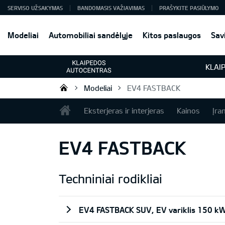
SERVISO UŽSAKYMAS
BANDOMASIS VAŽIAVIMAS
PRAŠYKITE PASIŪLYMO
Modeliai
Automobiliai sandėlyje
Kitos paslaugos
Sav
KLAI
Modeliai
EV4 FASTBACK
Klaipėdos Autocentras
Eksterjeras ir interjeras
Kainos
Įra
EV4 FASTBACK
Techniniai rodikliai
EV4 FASTBACK SUV, EV variklis 150 k