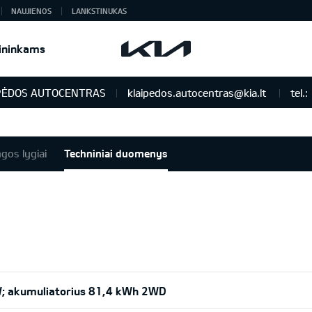
NAUJIENOS
LANKSTINUKAS
ininkams
PĖDOS AUTOCENTRAS
klaipedos.autocentras@kia.lt
tel.:
ngos lygiai
Techniniai duomenys
W; akumuliatorius 81,4 kWh 2WD