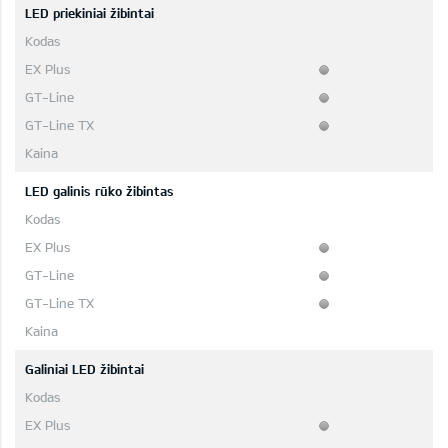
LED priekiniai žibintai
LED galinis rūko žibintas
Galiniai LED žibintai