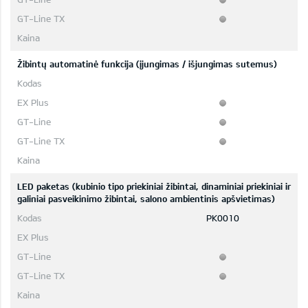
Žibintų automatinė funkcija (įjungimas / išjungimas sutemus)
LED paketas (kubinio tipo priekiniai žibintai, dinaminiai priekiniai ir
galiniai pasveikinimo žibintai, salono ambientinis apšvietimas)
PK0010