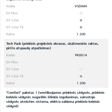
VSDAA4
1 200
Tech Pack (priekinis projekcinis ekranas, skaitmeninis raktas,
piršto atspaudų atpažinimas)
PK0014
1 200
"Comfort" paketas 1 (ventiliuojamos priekinės sėdynės, priekinio
keleivio sėdynės nugarėlės išlinkio reguliavimas, vairuotojo
sėdynės atminties sistema, elektra valdoma priekinio keleivio
sėdynė)