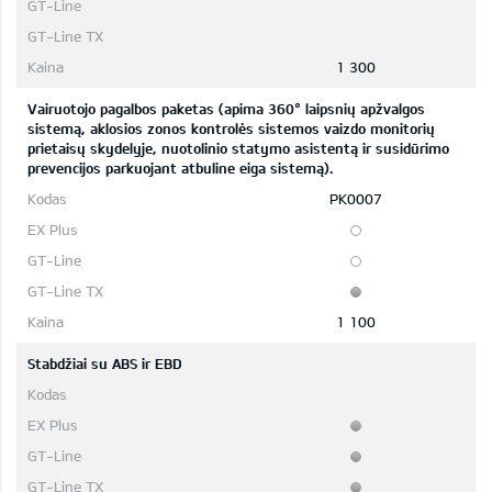
1 300
Vairuotojo pagalbos paketas (apima 360° laipsnių apžvalgos
sistemą, aklosios zonos kontrolės sistemos vaizdo monitorių
prietaisų skydelyje, nuotolinio statymo asistentą ir susidūrimo
prevencijos parkuojant atbuline eiga sistemą).
PK0007
1 100
Stabdžiai su ABS ir EBD