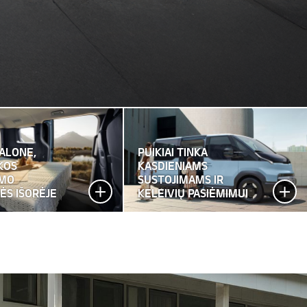
ALONE,
PUIKIAI TINKA
KOS
KASDIENIAMS
IMO
SUSTOJIMAMS IR
ĖS IŠORĖJE
KELEIVIŲ PASIĖMIMUI