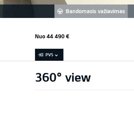
bandomasis važiavimas
Nuo 44 490 €
PV5
360° view