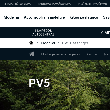
SERVISO UŽSAKYMAS
BANDOMASIS VAŽIAVIMAS
PRAŠYKITE PASIŪLYMO
Modeliai
Automobiliai sandėlyje
Kitos paslaugos
Sav
KLAI
Modeliai
PV5 Passenger
Klaipėdos Autocentras
Eksterjeras ir interjeras
Kainos
Įra
PV5
PV5