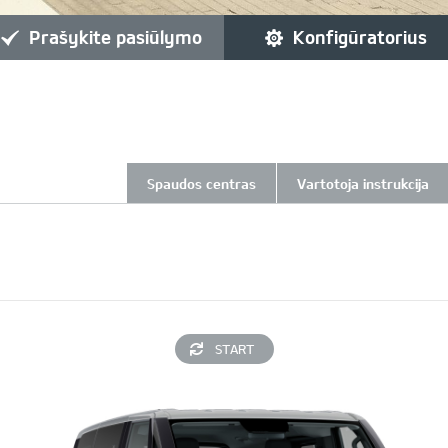
prašykite pasiūlymo
konfigūratorius
Spaudos centras
Vartotoja instrukcija
START