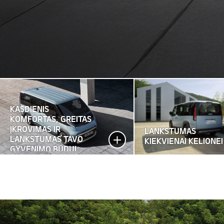
KASDIENIS
KOMFORTAS, GREITAS
ĮKROVIMAS IR
LANKSTUMAS
LANKSTUMAS TAVO
KIEKVIENAI KELIONEI
GYVENIMO BŪDUI