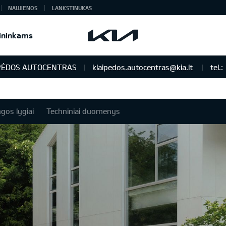
NAUJIENOS
LANKSTINUKAS
ininkams
PĖDOS AUTOCENTRAS
klaipedos.autocentras@kia.lt
tel.:
ngos lygiai
Techniniai duomenys