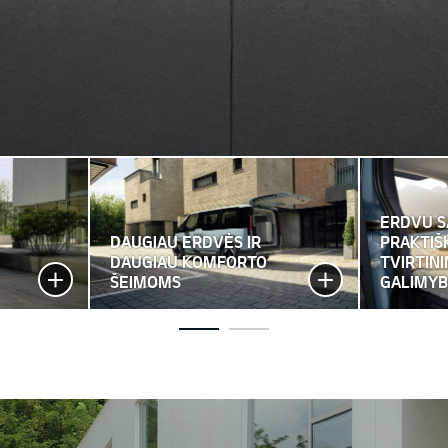
ERDVU S
DAUGIAU ERDVĖS IR
PRAKTIŠ
DAUGIAU KOMFORTO
TVIRTIN
ŠEIMOMS
GALIMYB