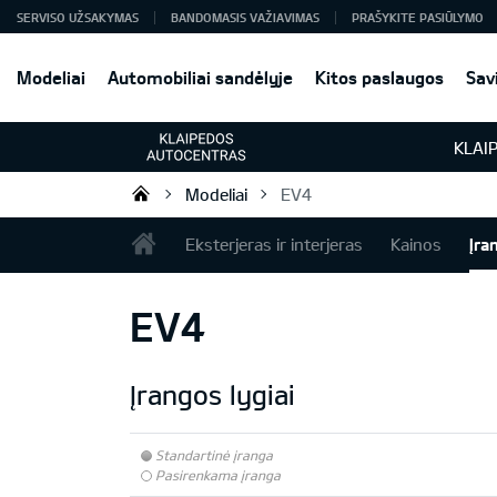
SERVISO UŽSAKYMAS
BANDOMASIS VAŽIAVIMAS
PRAŠYKITE PASIŪLYMO
Modeliai
Automobiliai sandėlyje
Kitos paslaugos
Sav
KLAI
Modeliai
EV4
Klaipėdos Autocentras
Eksterjeras ir interjeras
Kainos
Įra
EV4
Įrangos lygiai
Standartinė įranga
Pasirenkama įranga