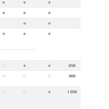
650
900
1 050