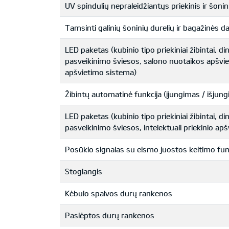
UV spindulių nepraleidžiantys priekinis ir šonini
Tamsinti galinių šoninių durelių ir bagažinės da
LED paketas (kubinio tipo priekiniai žibintai, di
pasveikinimo šviesos, salono nuotaikos apšviet
apšvietimo sistema)
Žibintų automatinė funkcija (įjungimas / išju
LED paketas (kubinio tipo priekiniai žibintai, di
pasveikinimo šviesos, intelektuali priekinio ap
Posūkio signalas su eismo juostos keitimo fun
Stoglangis
Kėbulo spalvos durų rankenos
Paslėptos durų rankenos