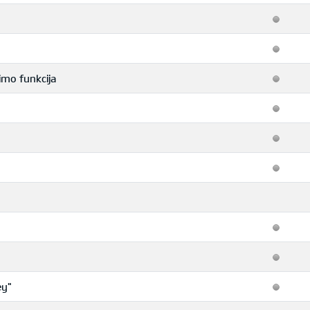
imo funkcija
ey"