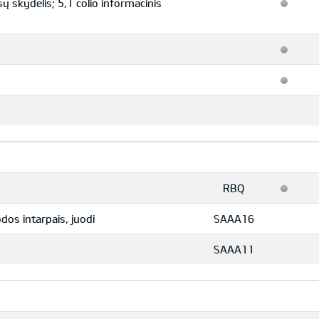
sų skydelis; 5,1 colio informacinis
RBQ
dos intarpais, juodi
SAAA16
SAAA11