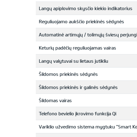
Langų apiplovimo skysčio kiekio indikatorius
Reguliuojamo aukščio priekinės sėdynės
Automatinė artimųjų / tolimųjų šviesų perjung
Keturių padėčių reguliuojamas vairas
Langų valytuvai su lietaus jutikliu
Šildomos priekinės sėdynės
Šildomos priekinės ir galinės sėdynės
Šildomas vairas
Telefono bevielio įkrovimo funkcija Qi
Variklio užvedimo sistema mygtuku "Smart K