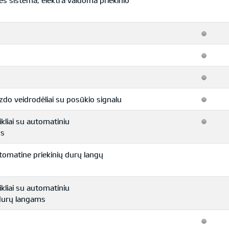
es sistema, elektra valdoma priekinio
zdo veidrodėliai su posūkio signalu
likliai su automatiniu
ms
automatine priekinių durų langų
likliai su automatiniu
 durų langams