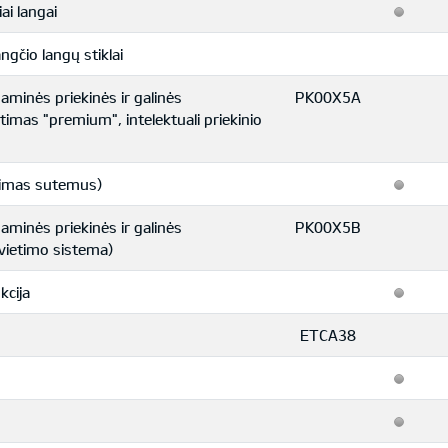
ai langai
ngčio langų stiklai
naminės priekinės ir galinės
PK00X5A
imas "premium", intelektuali priekinio
ngimas sutemus)
naminės priekinės ir galinės
PK00X5B
švietimo sistema)
kcija
ETCA38