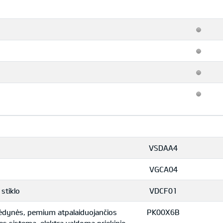
VSDAA4
VGCA04
stiklo
VDCF01
sėdynės, pemium atpalaiduojančios
PK00X6B