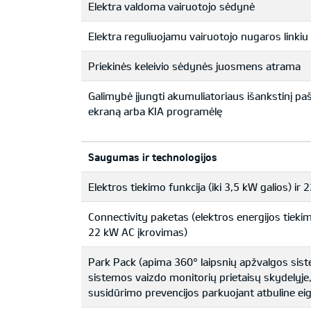
Elektra valdoma vairuotojo sėdynė
Elektra reguliuojamu vairuotojo nugaros linkiu
Priekinės keleivio sėdynės juosmens atrama
Galimybė įjungti akumuliatoriaus išankstinį p
ekraną arba KIA programėlę
Saugumas ir technologijos
Elektros tiekimo funkcija (iki 3,5 kW galios) ir 2
Connectivity paketas (elektros energijos tieki
22 kW AC įkrovimas)
Park Pack (apima 360° laipsnių apžvalgos sis
sistemos vaizdo monitorių prietaisų skydelyje,
susidūrimo prevencijos parkuojant atbuline ei