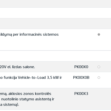
ašildymą per informacinės sistemos
20V el. lizdas salone.
PK00X0
mo funkcija Vehicle-to-Load 3,5 kW ir
PK00X0B
temą, aklosios zonos kontrolės
PK00X3
 nuotolinio statymo asistentą ir
ga sistemą).