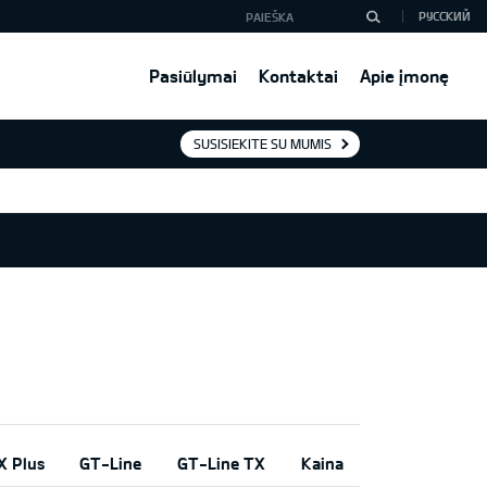
РУССКИЙ
Pasiūlymai
Kontaktai
Apie įmonę
SUSISIEKITE SU MUMIS
X Plus
GT-Line
GT-Line TX
Kaina