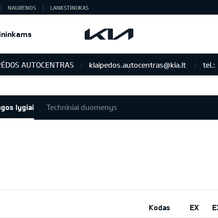
NAUJIENOS
LANKSTINUKAS
ininkams
PĖDOS AUTOCENTRAS
klaipedos.autocentras@kia.lt
tel.:
ngos lygiai
Techniniai duomenys
Kodas
EX
E