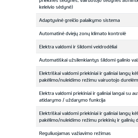
priekinės sėdynės, vairuotojo sėdynės atminti
keleivio sėdynė)
Adaptyvinė greičio palaikymo sistema
Automatinė dviejų zonų klimato kontrolė
Elektra valdomi ir šildomi veidrodėliai
Automatiškai užsilenkiantys šildomi galinio vai
Elektriškai valdomi priekiniai ir galiniai langų kė
pakėlimo/nuleidimo režimu vairuotojo durelė
Elektra valdomi priekiniai ir galiniai langai su 
atidarymo / uždarymo funkcija
Elektriškai valdomi priekiniai ir galiniai langų kė
pakėlimo/nuleidimo režimu priekinių ir galinių
Reguliuojamas važiavimo režimas