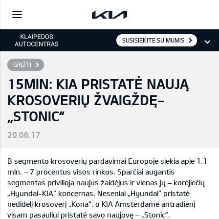
SUSISIEKITE SU MUMIS
GRĮŽTI
15MIN: KIA PRISTATĖ NAUJĄ
KROSOVERIŲ ŽVAIGŽDĘ-
„STONIC“
20.06.17
B segmento krosoverių pardavimai Europoje siekia apie 1,1
mln. – 7 procentus visos rinkos. Sparčiai augantis
segmentas privilioja naujus žaidėjus ir vienas jų – korėjiečių
„Hyundai-KIA“ koncernas. Neseniai „Hyundai“ pristatė
nedidelį krosoverį „Kona“, o KIA Amsterdame antradienį
visam pasauliui pristatė savo naujovę – „Stonic“.