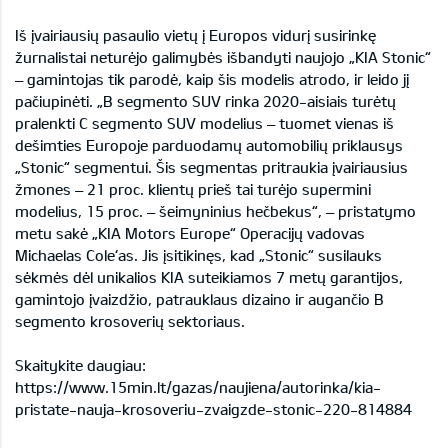
Iš įvairiausių pasaulio vietų į Europos vidurį susirinkę
žurnalistai neturėjo galimybės išbandyti naujojo „KIA Stonic“
– gamintojas tik parodė, kaip šis modelis atrodo, ir leido jį
pačiupinėti. „B segmento SUV rinka 2020-aisiais turėtų
pralenkti C segmento SUV modelius – tuomet vienas iš
dešimties Europoje parduodamų automobilių priklausys
„Stonic“ segmentui. Šis segmentas pritraukia įvairiausius
žmones – 21 proc. klientų prieš tai turėjo supermini
modelius, 15 proc. – šeimyninius hečbekus“, – pristatymo
metu sakė „KIA Motors Europe“ Operacijų vadovas
Michaelas Cole‘as. Jis įsitikinęs, kad „Stonic“ susilauks
sėkmės dėl unikalios KIA suteikiamos 7 metų garantijos,
gamintojo įvaizdžio, patrauklaus dizaino ir augančio B
segmento krosoverių sektoriaus.
Skaitykite daugiau:
https://www.15min.lt/gazas/naujiena/autorinka/kia-
pristate-nauja-krosoveriu-zvaigzde-stonic-220-814884