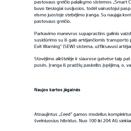
pastovaus greičio palaikymo sistemos „Smart Cr
buvo tiesiogiai susijusios, todėl vairuotojui pa
eismo juostoje stebėjimo įranga. Su naująja konfi
pastovaus greičio.
Parkavimo manevrus supaprastins galinio vaizdo 
susidūrimo su iš galo artėjančiomis transporto 
Exit Warning“ (SEW) sistema, užfiksavusi artėjan
Stovėjimo aikštelėje ir siaurose gatvėse taip pa
pusės. Įranga iš pradžių paskelbs įspėjimą, o, v
Naujos kartos jėgainės
Atnaujintus „Ceed“ gamos modelius komplektuoja
švelniuosius hibridus. Nuo 100 iki 204 AG siekia