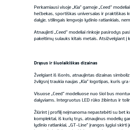
Perkamiausi visoje „Kia“ gamoje „Ceed“ modeliai
hečbekas, sportiškas universalas ir praktiškas ku
dalyje, stilingais lengvojo lydinio ratlankiais, n
Atnaujinti „Ceed“ modeliai rinkoje pasirodys pas
pakeitimų sulauks kitais metais. Atsižvelgiant į k
Drąsus ir šiuolaikiškas dizainas
Žvelgiant iš išorės, atnaujintas dizainas simbol
žvilgsnį traukia naujas „Kia“ logotipas, kuris yra
Visuose „Ceed“ modeliuose nuo šiol bus montuoj
dalyviams. Integruotus LED rūko žibintus ir toli
Žiūrint į profilį neįmanoma nepastebėti su bet kur
komplektai, iš kurių trys, atnaujinus modelių g
lydinio ratlankiai, „GT-Line“ įrangos lygiui skirti 