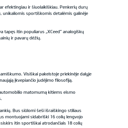
 efektingiau ir šiuolaikiškiau. Penkerių durų
nu, unikaliomis sportiškomis detalėmis galinėje
va tapęs itin populiarus „XCeed“ analogiškų
ainių ir pavarų dėžių.
amiškumo. Visiškai pakeistoje priekinėje dalyje
aująją įkvepiančio judėjimo filosofiją.
ir automobilio matomumą kitiems eismo
s.
ankių. Bus siūlomi šeši išraiškingo stiliaus
us montuojami sidabriški 16 colių lengvojo
šsiskirs itin sportiškai atrodančiais 18 colių