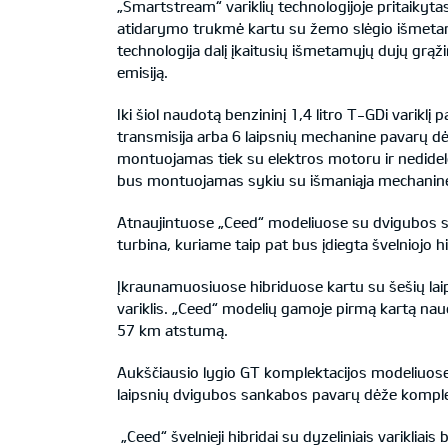
„Smartstream“ variklių technologijoje pritaikyt
atidarymo trukmė kartu su žemo slėgio išmetamų
technologija dalį įkaitusių išmetamųjų dujų grą
emisiją.
Iki šiol naudotą benzininį 1,4 litro T-GDi varikl
transmisija arba 6 laipsnių mechanine pavarų d
montuojamas tiek su elektros motoru ir nedidele 
bus montuojamas sykiu su išmaniąja mechanine
Atnaujintuose „Ceed“ modeliuose su dvigubos sa
turbina, kuriame taip pat bus įdiegta švelniojo h
Įkraunamuosiuose hibriduose kartu su šešių la
variklis. „Ceed“ modelių gamoje pirmą kartą nau
57 km atstumą.
Aukščiausio lygio GT komplektacijos modeliuose 
laipsnių dvigubos sankabos pavarų dėže komple
„Ceed“ švelnieji hibridai su dyzeliniais varikliai