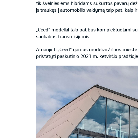
tik švelniesiems hibridams sukurtos pavarų dėž
įsitraukęs į automobilio valdymą taip pat, kaip
„Ceed“ modeliai taip pat bus komplektuojami su
sankabos transmisijomis.
Atnaujinti „Ceed“ gamos modeliai Žilinos mieste 
pristatyti paskutinio 2021 m. ketvirčio pradžioje