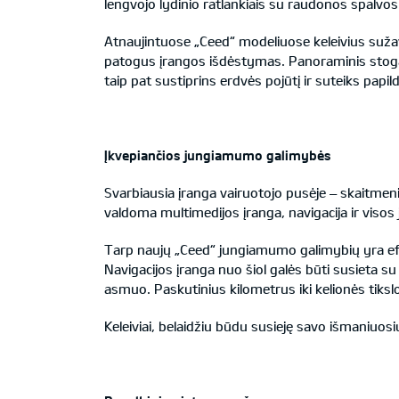
lengvojo lydinio ratlankiais su raudonos spalvos
Atnaujintuose „Ceed“ modeliuose keleivius sužav
patogus įrangos išdėstymas. Panoraminis stogas
taip pat sustiprins erdvės pojūtį ir suteiks papil
Įkvepiančios jungiamumo galimybės
Svarbiausia įranga vairuotojo pusėje – skaitmenin
valdoma multimedijos įranga, navigacija ir viso
Tarp naujų „Ceed“ jungiamumo galimybių yra efek
Navigacijos įranga nuo šiol galės būti susieta su 
asmuo. Paskutinius kilometrus iki kelionės tiksl
Keleiviai, belaidžiu būdu susieję savo išmaniuos