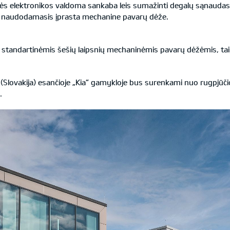
ės elektronikos valdoma sankaba leis sumažinti degalų sąnaudas
 ir naudodamasis įprasta mechanine pavarų dėže.
 standartinėmis šešių laipsnių mechaninėmis pavarų dėžėmis, tai
(Slovakija) esančioje „Kia“ gamykloje bus surenkami nuo rugpjūči
.