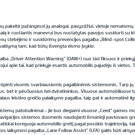
mų pakeitė pažangesni jų analogai, pavyzdžiui, vietoje nematomų
nalą ir ruošiantis manevrui bus nustatytas pavojus susidurti su k
ų stebėjimo ir susidūrimų prevencijos pagalba „Blind-spot Colli
 valdymą tam, kad būtų išvengta eismo įvykio.
alba „Driver Attention Warning“ (DAW+) nuo šiol fiksuos ir prieky
jui apie tai, kad priekyje esantis automobilis pajudėjo iš vietos.
rūpinti visomis svarbiausiomis pagalbinėmis sistemomis. Tarp jų 
us, bet ir pėsčiuosius bei dviratininkus. Visuose automobiliuose 
malaus leistino greičio palaikymo pagalba, taip pat ir automatinė il
 sistemų patobulinimai – jie bus diegiami visuose „Ceed“ gamos mo
navigacijos sistemos duomenis naudojanti išmanioji pastovaus gr
iškai koreguoja automobilio greitį pagal posūkio trajektoriją, taip
uostos laikymosi pagalba „Lane Follow Assist“ (LFA) galės būti ak