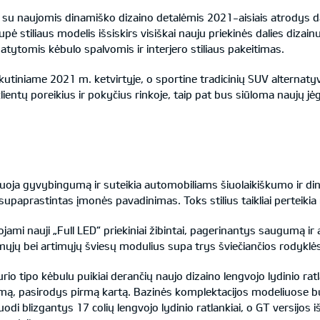
 su naujomis dinamiško dizaino detalėmis 2021-aisiais atrodys dar
pė stiliaus modelis išsiskirs visiškai nauju priekinės dalies dizai
ematytomis kėbulo spalvomis ir interjero stiliaus pakeitimas.
kutiniame 2021 m. ketvirtyje, o sportine tradicinių SUV alternaty
lientų poreikius ir pokyčius rinkoje, taip pat bus siūloma naujų jėg
izuoja gyvybingumą ir suteikia automobiliams šiuolaikiškumo ir din
 supaprastintas įmonės pavadinimas. Toks stilius taikliai perteikia n
ami nauji „Full LED“ priekiniai žibintai, pagerinantys saugumą 
mųjų bei artimųjų šviesų modulius supa trys šviečiančios rodyklė
io tipo kėbulu puikiai derančių naujo dizaino lengvojo lydinio ratl
amą, pasirodys pirmą kartą. Bazinės komplektacijos modeliuose b
juodi blizgantys 17 colių lengvojo lydinio ratlankiai, o GT versijos i