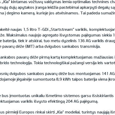
as „Kia“ kintamas vožtuvų valdymas lemia optimalias technines c
jų dujų apytakos įranga leidžia pastebimai apkarpyti degalų sąn
žina į degimo kamerą, kurioje jos atvėsinamos. Tai padeda sumaži
į pakeitė naujas 1,5 litro T-GDi „Startstream“ variklis, komplektu
ėže. Maksimalus naujojo agregato išvystomas pajėgumas siekia 160
baterija, tiek ir atskirai, tuo metu dyzelinis 136 AG variklis drau
 pavarų dėže (iMT) arba dvigubos sankabos transmisija.
nkabos pavarų dėže pirmą kartą komplektuojamas mažiausias ir 1 l
ibrido technologija. Tokia technologiškai pažangi versija leis var
ipsnių dvigubos sankabos pavarų dėže bus montuojamas 141 AG pa
dojamoje jėgainėje sumontuota 8,9 kWh talpos baterija viena įkrov
bus įmontuotas unikaliu išmetimo sistemos garsu išsiskiriantis 1,
ktuojamas variklis išvysto efektingą 204 AG pajėgumą.
s bus pirmieji Europos rinkai skirti „Kia“ modeliai, turintys naująją 