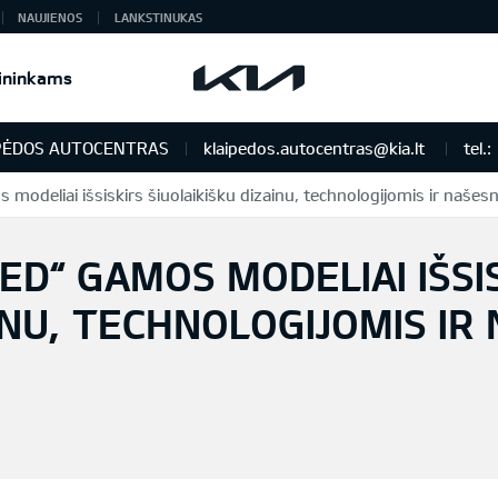
NAUJIENOS
LANKSTINUKAS
ininkams
PĖDOS AUTOCENTRAS
klaipedos.autocentras@kia.lt
tel.:
s modeliai išsiskirs šiuolaikišku dizainu, technologijomis ir naše
EED“ GAMOS MODELIAI IŠSI
INU, TECHNOLOGIJOMIS IR