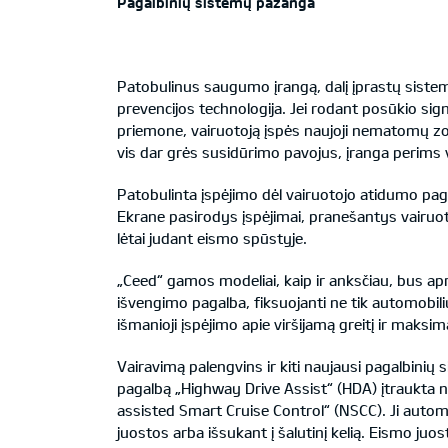
Pagalbinių sistemų pažanga
Patobulinus saugumo įrangą, dalį įprastų siste
prevencijos technologija. Jei rodant posūkio sig
priemone, vairuotoją įspės naujoji nematomų zon
vis dar grės susidūrimo pavojus, įranga perims
Patobulinta įspėjimo dėl vairuotojo atidumo pag
Ekrane pasirodys įspėjimai, pranešantys vairuoto
lėtai judant eismo spūstyje.
„Ceed“ gamos modeliai, kaip ir anksčiau, bus ap
išvengimo pagalba, fiksuojanti ne tik automobili
išmanioji įspėjimo apie viršijamą greitį ir maksi
Vairavimą palengvins ir kiti naujausi pagalbinių
pagalbą „Highway Drive Assist“ (HDA) įtraukta 
assisted Smart Cruise Control“ (NSCC). Ji automat
juostos arba išsukant į šalutinį kelią. Eismo j