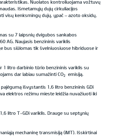
harakteristikas. Nuolatos kontroliuojama vožtuvų
audas. Išmetamųjų dujų cirkuliacijos
nti visų kenksmingų dujų, ypač – azoto oksidų,
ojamas su 7 laipsnių dvigubos sankabos
 AG. Naujasis benzininis variklis
ge bus siūlomas tik švelniuosiuose hibriduose ir
itro darbinio tūrio benzininis variklis su
totojams dar labiau sumažinti CO
emisiją.
2
jėgumą išvystantis 1,6 litro benzininis GDi
a elektros režimu mieste leidžia nuvažiuoti iki
6 litro T-GDi variklis. Drauge su septynių
išmaniąją mechaninę transmisiją (iMT). Išskirtinai