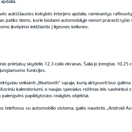
 apdaila.
ės aukščiausios kokybės interjero apdaila, raminantys rafinuotų 
 patiks tiems, kurie būdami automobilyje nenori prarasti ryšio
domo įkvėpimo leidžiantis į ilgesnes keliones.
io prietaisų skydelio 12,3 colio ekranas. Šalia jo įrengtas 10,25 c
s jungiamumo funkcijos.
tyviau veikianti „Bluetooth“ sąsaja, kurią aktyvuoti bus galima 
išoriniu kalendoriumi, o naujas specialus režimas leis savininkui st
o palengvins papildytosios realybės objektai.
ius telefonus su automobilio sistema, galės naudotis „Android Aut