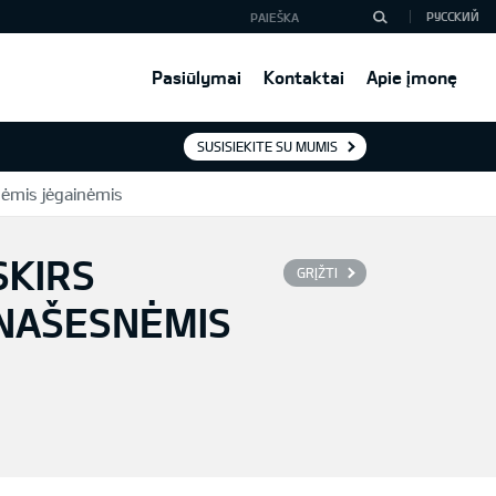
РУССКИЙ
Pasiūlymai
Kontaktai
Apie įmonę
SUSISIEKITE SU MUMIS
snėmis jėgainėmis
SKIRS
GRĮŽTI
 NAŠESNĖMIS