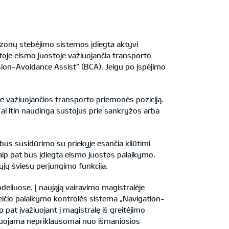
 zonų stebėjimo sistemos įdiegta aktyvi
itoje eismo juostoje važiuojančia transporto
sion-Avoidance Assist“ (BCA). Jeigu po įspėjimo
je važiuojančios transporto priemonės poziciją.
 Tai itin naudinga sustojus prie sankryžos arba
bus susidūrimo su priekyje esančia kliūtimi
taip pat bus įdiegta eismo juostos palaikymo,
gųjų šviesų perjungimo funkcija.
deliuose. Į naująją vairavimo magistralėje
eičio palaikymo kontrolės sistema „Navigation-
 pat įvažiuojant į magistralę iš greitėjimo
tyvuojama nepriklausomai nuo išmaniosios