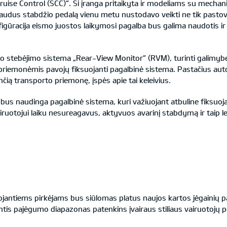
uise Control (SCC)“. Ši įranga pritaikyta ir modeliams su mecha
spaudus stabdžio pedalą vienu metu nustodavo veikti ne tik pastov
gūracija eismo juostos laikymosi pagalba bus galima naudotis ir ta
stebėjimo sistema „Rear-View Monitor“ (RVM), turinti galimybę pe
priemonėmis pavojų fiksuojanti pagalbinė sistema. Pastačius autom
čią transporto priemonę, įspės apie tai keleivius.
t bus naudinga pagalbinė sistema, kuri važiuojant atbuline fiksuoj
airuotojui laiku nesureagavus, aktyvuos avarinį stabdymą ir taip l
ntiems pirkėjams bus siūlomas platus naujos kartos jėgainių pa
ntis pajėgumo diapazonas patenkins įvairaus stiliaus vairuotojų p