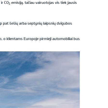
 ir CO
emisiją, tačiau vairuotojas vis tiek jausis
2
p pat šešių arba septynių laipsnių dvigubos
o, o klientams Europoje pirmieji automobiliai bus