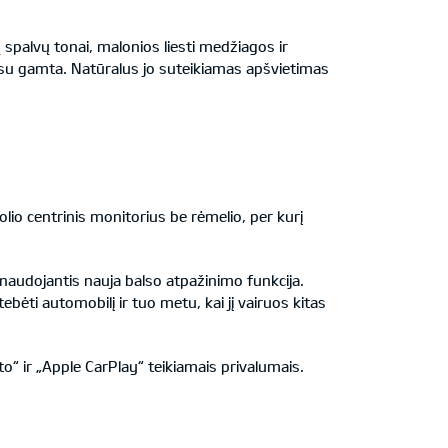
spalvų tonai, malonios liesti medžiagos ir
 su gamta. Natūralus jo suteikiamas apšvietimas
olio centrinis monitorius be rėmelio, per kurį
naudojantis nauja balso atpažinimo funkcija.
ebėti automobilį ir tuo metu, kai jį vairuos kitas
o“ ir „Apple CarPlay“ teikiamais privalumais.