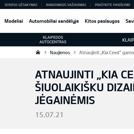
SERVISO UŽSAKYMAS
BANDOMASIS VAŽIAVIMAS
PRAŠYKITE PASIŪLYMO
Modeliai
Automobiliai sandėlyje
Kitos paslaugos
Sav
KLAI
Naujienos
Atnaujinti „Kia Ceed“ gamo
Klaipėdos Autocentras
ATNAUJINTI „KIA C
ŠIUOLAIKIŠKU DIZA
JĖGAINĖMIS
15.07.21