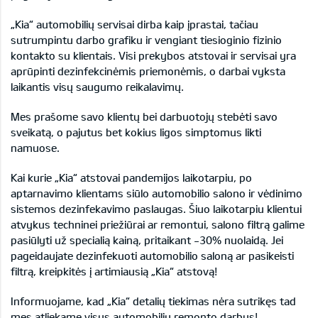
„Kia“ automobilių servisai dirba kaip įprastai, tačiau
sutrumpintu darbo grafiku ir vengiant tiesioginio fizinio
kontakto su klientais. Visi prekybos atstovai ir servisai yra
aprūpinti dezinfekcinėmis priemonėmis, o darbai vyksta
laikantis visų saugumo reikalavimų.
Mes prašome savo klientų bei darbuotojų stebėti savo
sveikatą, o pajutus bet kokius ligos simptomus likti
namuose.
Kai kurie „Kia“ atstovai pandemijos laikotarpiu, po
aptarnavimo klientams siūlo automobilio salono ir vėdinimo
sistemos dezinfekavimo paslaugas. Šiuo laikotarpiu klientui
atvykus techninei priežiūrai ar remontui, salono filtrą galime
pasiūlyti už specialią kainą, pritaikant -30% nuolaidą. Jei
pageidaujate dezinfekuoti automobilio saloną ar pasikeisti
filtrą, kreipkitės į artimiausią „Kia“ atstovą!
Informuojame, kad „Kia“ detalių tiekimas nėra sutrikęs tad
mes atliekame visus automobilių remonto darbus!