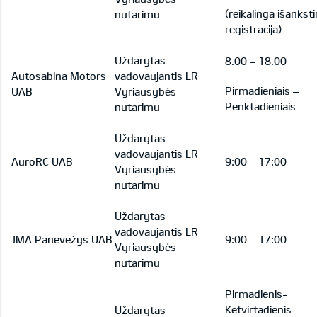
(reikalinga išankst
nutarimu
registracija)
Uždarytas
8.00 - 18.00
Autosabina Motors
vadovaujantis LR
Pirmadieniais –
UAB
Vyriausybės
Penktadieniais
nutarimu
Uždarytas
vadovaujantis LR
AuroRC UAB
9:00 – 17:00
Vyriausybės
nutarimu
Uždarytas
vadovaujantis LR
JMA Panevežys UAB
9:00 - 17:00
Vyriausybės
nutarimu
Pirmadienis-
Ketvirtadienis
Uždarytas