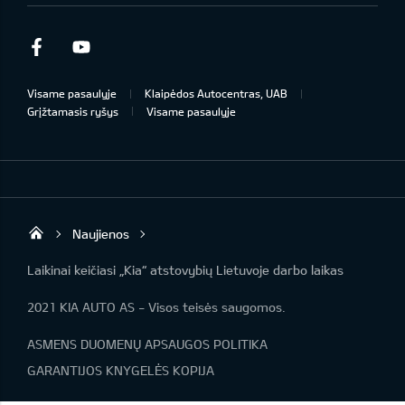
Facebook
Youtube
Visame pasaulyje
Klaipėdos Autocentras, UAB
Grįžtamasis ryšys
Visame pasaulyje
Naujienos
Klaipėdos Autocentras
Laikinai keičiasi „Kia“ atstovybių Lietuvoje darbo laikas
2021 KIA AUTO AS - Visos teisės saugomos.
ASMENS DUOMENŲ APSAUGOS POLITIKA
GARANTIJOS KNYGELĖS KOPIJA