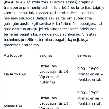
„Kia Auto AS“ (distributorius Baltijos šalims) praplečia
transporto priemonių techninės priežiūros kriterijus, taigi, jei
klientas, negali laiku apsilankyti servise dėl susidariusios
neeilinės situacijos Baltijos šalyse, tai jam suteikiama
galimybė apsilankyti servise iki birželio mėn. pabaigos. Tai
galioja tik tuo atveju, jei reikalingas techninės priežiūros
terminas pagal laiką, o ne dėl ridos apribojimų. Viršytas
techninės priežiūros terminas pagal laiką neįtakoja
garantijos praradimo.
Atstovybė
Salonas
Servisas
Uždarytas
9:00 – 18:00
vadovaujantis LR
Kia Auto UAB
Pirmadieniais –
Vyriausybės
Penktadieniai
nutarimu
9:00 – 17:00
Uždarytas
Pirmadieniais –
vadovaujantis LR
Penktadieniais
Ivuana UAB
Vyriausybės