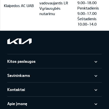
9.00-18.00
vadovaujantis LR
Klaipedos AC UAB
Penktadienis
Vyriausybės
9.00-17.00
nutarimu
Šeštadienis
10.00-14.0
Kitos paslaugos
Savininkams
Kontaktai
Apie įmonę