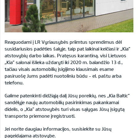
Reaguodami į LR Vyriausybės priimtus sprendimus dėl
susidariusios padėties šalyje, taip pat laikinai keičiasi ir „Kia“
atstovybių darbo laikas. Pratęsus karantiną, visi Lietuvos
„Kia“ salonai išlieka uždaryti iki 2020 m. balandžio 13 d.,
tačiau visais automobilių įsigijimo klausimais esame
pasiruošę Jums padėti nuotoliniu būdu - el. paštu arba
telefonu.
Galime patenkinti didžiąją dalį Jūsų poreikių, nes „Kia Baltic“
sandėlyje naujų automobilių pasirinkimas pakankamai
didelis, o „Kia“ atstovybės turi visas sąlygas Jūsų įsigytą
transporto priemone įregistruoti.
Jei norite daugiau informacijos, susisiekite su Jūsų
pageidajama atstovybe.