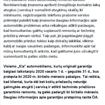
Norėdami kaip įmanoma apriboti žmogiškojo kontakto laiką
atvykus į servisą ir sumažinti atvykimų skaičių iki
minimumo, registruojantis telefonu prašome serviso
priėmėjui pateikti kaip įmanoma daugiau informacijos apie
automobilio problemas arba reikalingas atlikti paslaugas,
kad konsultantas galėtų suplanuoti remontą ar techninę
priežiūrą vienam vizitui. Taip pat, jei pageidaujate įsigyti
automobilio priedus tokius kaip dviračių laikikliai, vilkimo
kablį ar naujas vasarines padangas, informuokite apie tai
mūsų konsultantą iš anksto, kad galėtume juos užsakyti ir
sumontuoti to paties vizito metu.
Visiems „Kia“ automobiliams, kurių originali garantija
baigiasi laikotarpiu 2020 vasario 1 d. - gegužės 31 d., bus
pratęsta iki 2020 m. birželio mėnesio pabaigos. Tai reiškia,
kad klientai, kurie dėl bet kokių priežasčių neturėjo
galimybės atvykti į servisą ir atlikti techninės priežiūros
garantinio remonto, tą galės padaryti iki birželio mėnesio.
Daugiau informacijos apie garantijos pratęsimą rasite
ČIA.