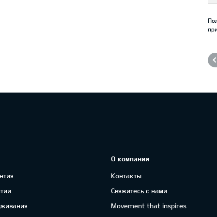
По
при
О компании
нтия
Контакты
нтии
Свяжитесь с нами
уживания
Movement that inspires