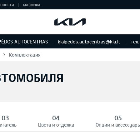
НОВОСТИ
БРОШЮРА
PĖDOS AUTOCENTRAS
klaipedos.autocentras@kia.lt
тел.
Комплектация
ВТОМОБИЛЯ
игатель
Цвета и отделка
Опции и аксессуар