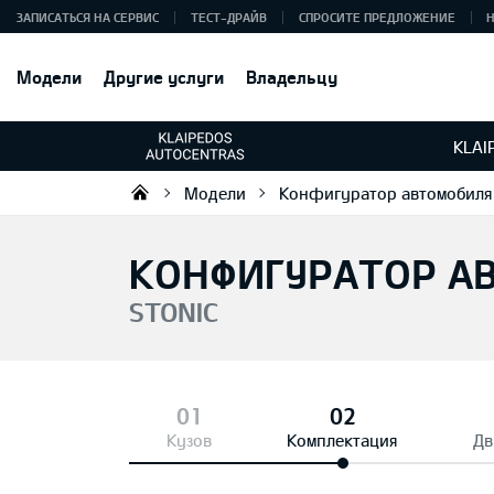
ЗАПИСАТЬСЯ НА СЕРВИС
ТЕСТ-ДРАЙВ
СПРОСИТЕ ПРЕДЛОЖЕНИЕ
Модели
Другие услуги
Владельцу
KLAI
Модели
Конфигуратор автомобиля
UAB „Klaipėdos autocentras“
КОНФИГУРАТОР А
STONIC
Кузов
Комплектация
Дв