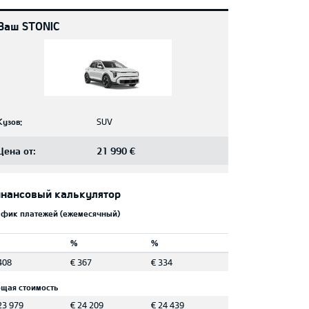
Ваш STONIC
Кузов:
SUV
Цена от:
21 990 €
нансовый калькулятор
афик платежей (ежемесячный)
%
%
408
€ 367
€ 334
щая стоимость
23 979
€ 24 209
€ 24 439