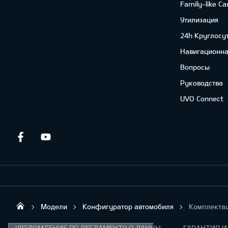
Family-like Ca
Утилизация
24h Круглосу
Навигационна
Вопросы
Руководства
UVO Connect
Facebook
Youtube
Модели
Конфигуратор автомобиля
Комплекта
UAB „Klaipėdos autocentras“
УВЕДОМЛЕНИЕ ПО РЕГЛАМЕНТУ О ДАННЫХ "KIA CONNECT"