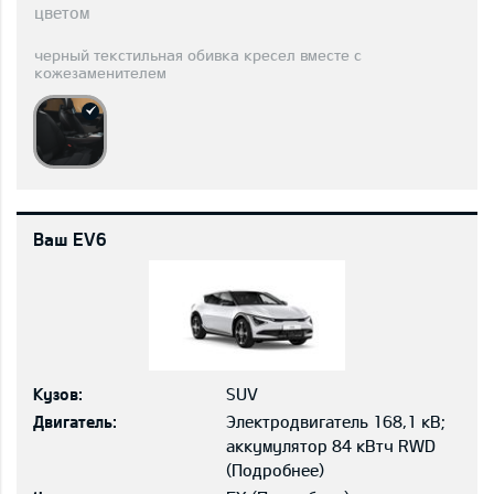
цветом
черный текстильная обивка кресел вместе с
кожезаменителем
Ваш EV6
Кузов:
SUV
Двигатель:
Электродвигатель 168,1 кВ;
aккумулятор 84 кВтч RWD
(
Подробнее
)