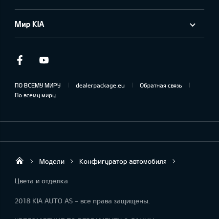
Мир KIA
Facebook
Youtube
ПО ВСЕМУ МИРУ
dealerpackage.eu
Обратная связь
По всему миру
Модели
Конфигуратор автомобиля
UAB „Klaipėdos autocentras“
Цвета и отделка
2018 KIA AUTO AS - все права защищены.