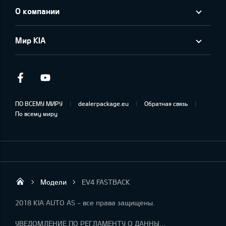
О компании
Мир KIA
Facebook
Youtube
ПО ВСЕМУ МИРУ
dealerpackage.eu
Обратная связь
По всему миру
Модели
EV4 FASTBACK
UAB „Klaipėdos autocentras“
2018 KIA AUTO AS - все права защищены.
УВЕДОМЛЕНИЕ ПО РЕГЛАМЕНТУ О ДАННЫХ "KIA CONNECT"