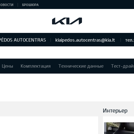
НОВОСТИ
БРОШЮРА
PĖDOS AUTOCENTRAS
klaipedos.autocentras@kia.lt
тел.
Цены
Комплектация
Технические данные
Тест-драй
Интерьер