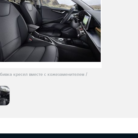
бивка кресел вместе с кожезаменителем /