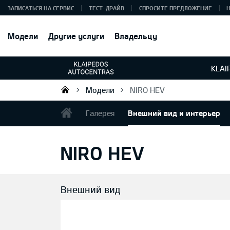
ЗАПИСАТЬСЯ НА СЕРВИС
ТЕСТ-ДРАЙВ
СПРОСИТЕ ПРЕДЛОЖЕНИЕ
Модели
Другие услуги
Владельцу
KLAI
Модели
NIRO HEV
UAB „Klaipėdos autocentras“
Галерея
Внешний вид и интерьер
NIRO HEV
Внешний вид