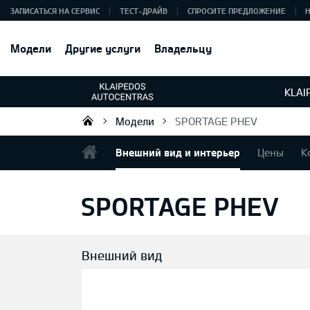
ЗАПИСАТЬСЯ НА СЕРВИС
ТЕСТ-ДРАЙВ
СПРОСИТЕ ПРЕДЛОЖЕНИЕ
Модели
Другие услуги
Владельцу
KLAI
Модели
SPORTAGE PHEV
UAB „Klaipėdos autocentras“
Внешний вид и интерьер
Цены
К
SPORTAGE PHEV
Внешний вид