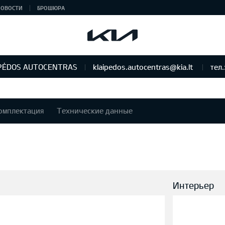
НОВОСТИ
БРОШЮРА
PĖDOS AUTOCENTRAS
klaipedos.autocentras@kia.lt
тел.
омплектация
Технические данные
Интерьер