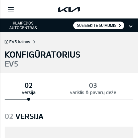
SUSISIEKITE SU MUMIS
EV5 kainos
KONFIGŪRATORIUS
EV5
versija
variklis & pavarų dėžė
02
VERSIJA