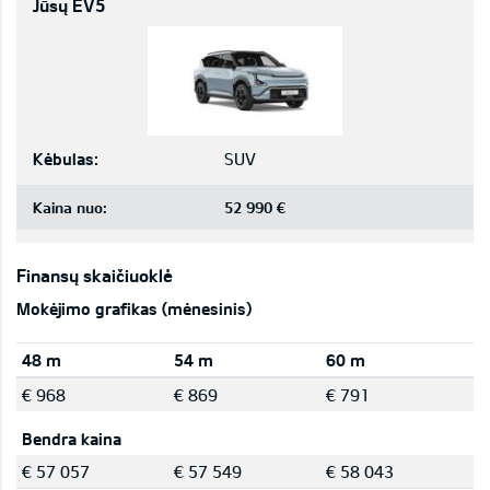
Jūsų EV5
Kėbulas:
SUV
Kaina nuo:
52 990 €
Finansų skaičiuoklė
Mokėjimo grafikas (mėnesinis)
48 m
54 m
60 m
€ 968
€ 869
€ 791
Bendra kaina
€ 57 057
€ 57 549
€ 58 043